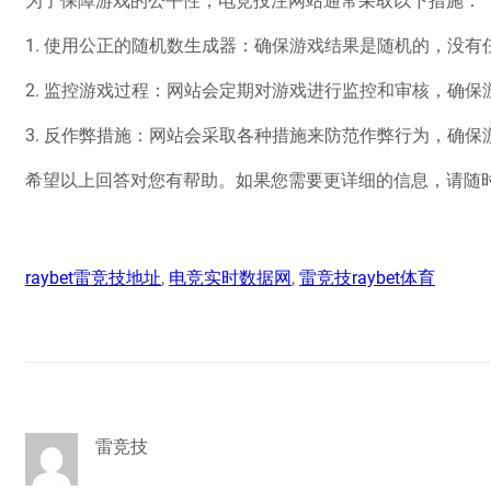
为了保障游戏的公平性，电竞投注网站通常采取以下措施：
1. 使用公正的随机数生成器：确保游戏结果是随机的，没有
2. 监控游戏过程：网站会定期对游戏进行监控和审核，确保
3. 反作弊措施：网站会采取各种措施来防范作弊行为，确
希望以上回答对您有帮助。如果您需要更详细的信息，请随
raybet雷竞技地址
, 
电竞实时数据网
, 
雷竞技raybet体育
雷竞技