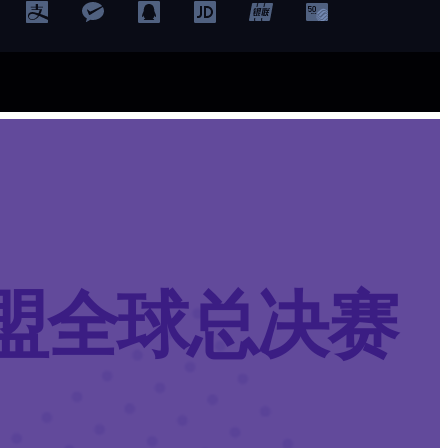
联盟全球总决赛