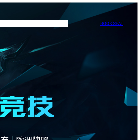
BOOK SEAT