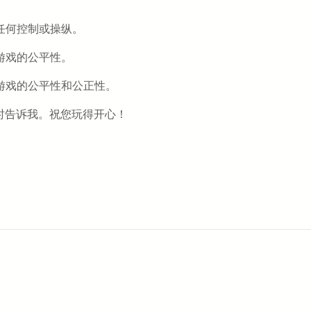
任何控制或操纵。
游戏的公平性。
保游戏的公平性和公正性。
时告诉我。祝您玩得开心！