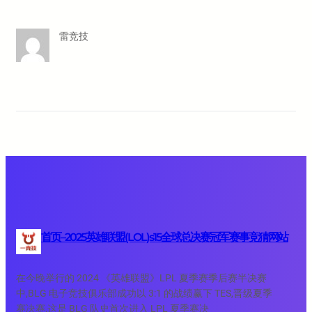
雷竞技
首页–2025英雄联盟(LOL)s15全球总决赛冠军赛事竞猜网站
在今晚举行的 2024 《英雄联盟》LPL 夏季赛季后赛半决赛
中,BLG 电子竞技俱乐部成功以 3:1 的战绩赢下 TES,晋级夏季
赛决赛,这是 BLG 队史首次进入 LPL 夏季赛决