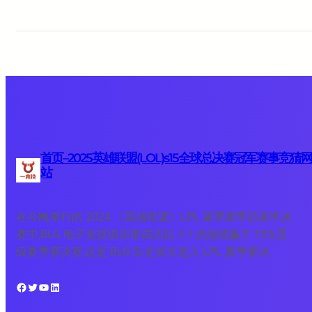
首页–2025英雄联盟(LOL)s15全球总决赛冠军赛事竞猜
站
在今晚举行的 2024 《英雄联盟》LPL 夏季赛季后赛半决
赛中,BLG 电子竞技俱乐部成功以 3:1 的战绩赢下 TES,晋
级夏季赛决赛,这是 BLG 队史首次进入 LPL 夏季赛决
Facebook
Twitter
YouTube
LinkedIn