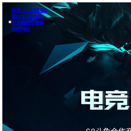
首页–2025英雄联
盟(LOL)s15全球
总决赛冠军赛事
竞猜网站