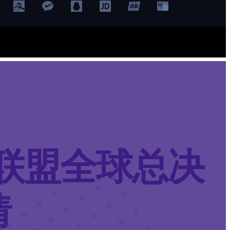
雄联盟全球总决
猜