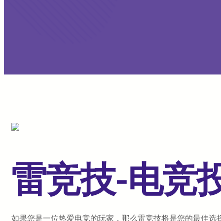
雷竞技-电竞
如果您是一位热爱电竞的玩家，那么雷竞技将是您的最佳选