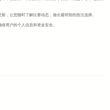
更新，让您随时了解比赛动态，做出最明智的投注选择。
确保用户的个人信息和资金安全。
！