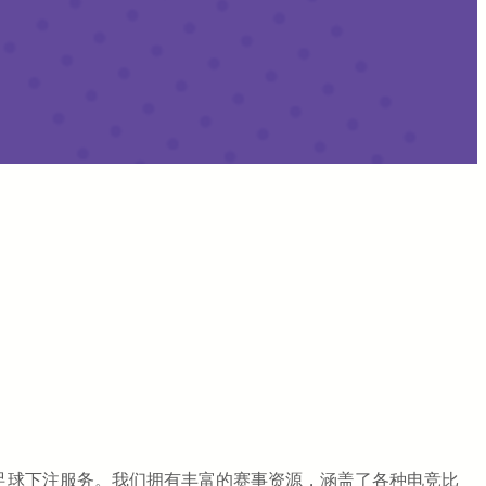
足球下注服务。我们拥有丰富的赛事资源，涵盖了各种电竞比