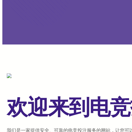
欢迎来到电竞
我们是一家提供安全、可靠的电竞投注服务的网站，让您可