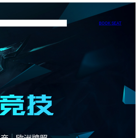
BOOK SEAT