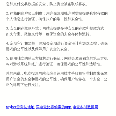
息和支付交易数据的安全，防止资金被盗取或篡改。
2. 严格的账户验证制度：用户在注册账户时需要提供真实有效的
个人信息进行验证，确保账户的唯一性和安全性。
3. 安全的存取款环境：网站会提供多种安全的存款和提款方式，
如支付宝、微信支付等，确保资金的安全存储和流转。
4. 定期审计和监控：网站会定期进行资金审计和游戏监控，确保
游戏的公平性以及保障用户资金的安全。
5. 使用独立的第三方机构进行验证：网站会邀请独立的第三方机
构对游戏系统和账户进行验证，确保游戏的公平性和透明性。
总的来说，电竞投注网站会综合运用技术手段和管理制度来保障
用户资金的安全和游戏的公平性，确保用户能够在一个安全、公
正的环境下进行投注。
raybet雷竞技地址
, 
买电竞比赛输赢的app
, 
电竞实时数据网