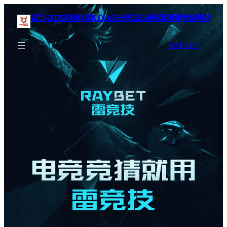
首页–2025英雄联盟(LOL)s15全球总决赛冠军赛事竞猜网站
BOOK SEAT