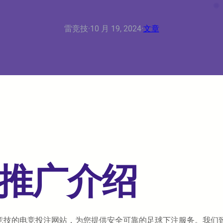
雷竞技
·
10 月 19, 2024
·
文章
推广介绍
竞技的电竞投注网站，为您提供安全可靠的足球下注服务。我们