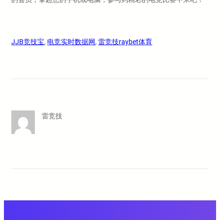
JJB竞技宝
, 
电竞实时数据网
, 
雷竞技raybet体育
雷竞技