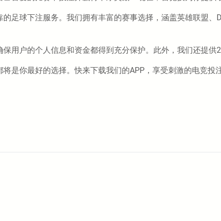
的足球下注服务。我们拥有丰富的赛事选择，涵盖英雄联盟、DOT
确保用户的个人信息和资金都得到充分保护。此外，我们还提供2
将是你最好的选择。快来下载我们的APP，享受刺激的电竞投