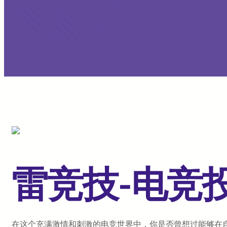
雷竞技-电竞
在这个充满激情和刺激的电竞世界中，你是否曾想过能够在