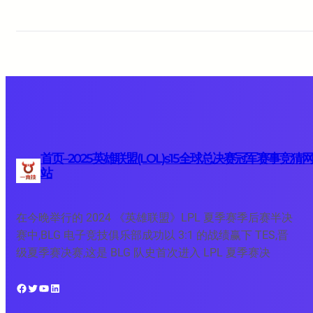
首页–2025英雄联盟(LOL)s15全球总决赛冠军赛事竞猜
站
在今晚举行的 2024 《英雄联盟》LPL 夏季赛季后赛半决
赛中,BLG 电子竞技俱乐部成功以 3:1 的战绩赢下 TES,晋
级夏季赛决赛,这是 BLG 队史首次进入 LPL 夏季赛决
Facebook
Twitter
YouTube
LinkedIn