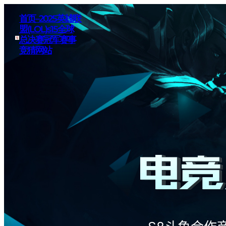
首页–2025英雄联
盟(LOL)s15全球
总决赛冠军赛事
竞猜网站