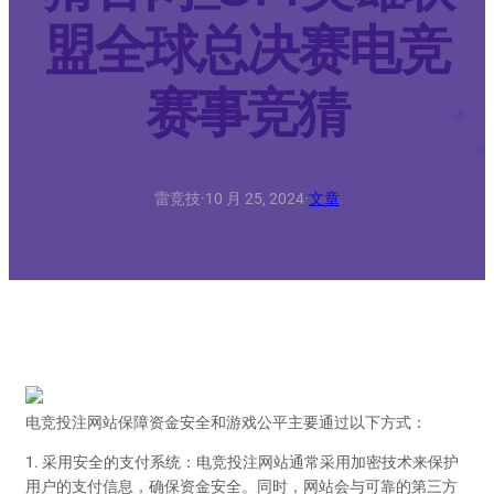
盟全球总决赛电竞
赛事竞猜
雷竞技
·
10 月 25, 2024
·
文章
电竞投注网站保障资金安全和游戏公平主要通过以下方式：
1. 采用安全的支付系统：电竞投注网站通常采用加密技术来保护
用户的支付信息，确保资金安全。同时，网站会与可靠的第三方