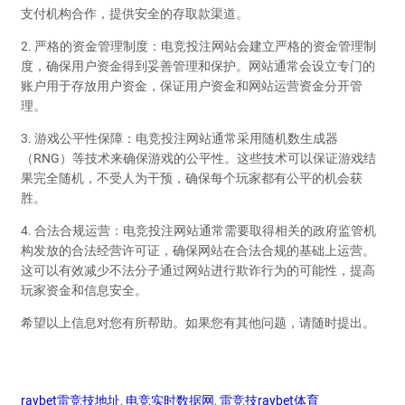
支付机构合作，提供安全的存取款渠道。
2. 严格的资金管理制度：电竞投注网站会建立严格的资金管理制
度，确保用户资金得到妥善管理和保护。网站通常会设立专门的
账户用于存放用户资金，保证用户资金和网站运营资金分开管
理。
3. 游戏公平性保障：电竞投注网站通常采用随机数生成器
（RNG）等技术来确保游戏的公平性。这些技术可以保证游戏结
果完全随机，不受人为干预，确保每个玩家都有公平的机会获
胜。
4. 合法合规运营：电竞投注网站通常需要取得相关的政府监管机
构发放的合法经营许可证，确保网站在合法合规的基础上运营。
这可以有效减少不法分子通过网站进行欺诈行为的可能性，提高
玩家资金和信息安全。
希望以上信息对您有所帮助。如果您有其他问题，请随时提出。
raybet雷竞技地址
, 
电竞实时数据网
, 
雷竞技raybet体育