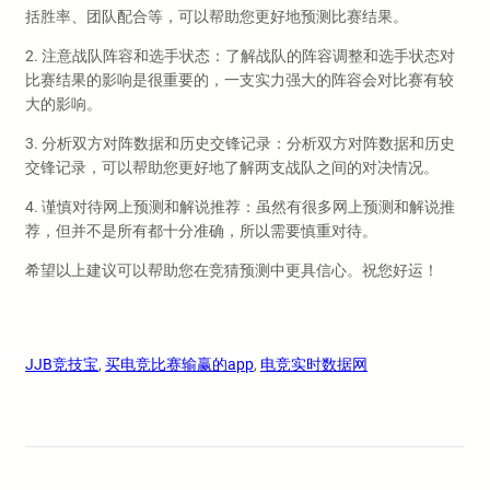
括胜率、团队配合等，可以帮助您更好地预测比赛结果。
2. 注意战队阵容和选手状态：了解战队的阵容调整和选手状态对
比赛结果的影响是很重要的，一支实力强大的阵容会对比赛有较
大的影响。
3. 分析双方对阵数据和历史交锋记录：分析双方对阵数据和历史
交锋记录，可以帮助您更好地了解两支战队之间的对决情况。
4. 谨慎对待网上预测和解说推荐：虽然有很多网上预测和解说推
荐，但并不是所有都十分准确，所以需要慎重对待。
希望以上建议可以帮助您在竞猜预测中更具信心。祝您好运！
JJB竞技宝
, 
买电竞比赛输赢的app
, 
电竞实时数据网