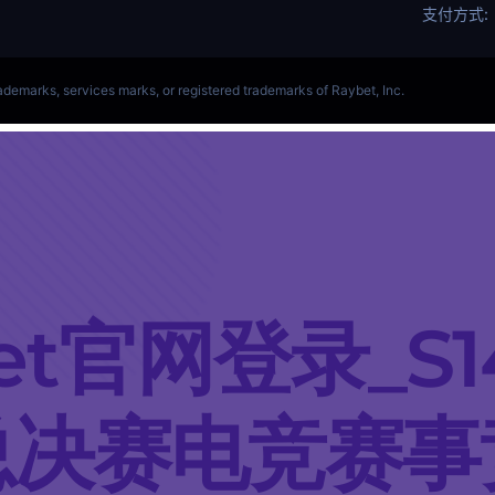
bet官网登录_S
总决赛电竞赛事