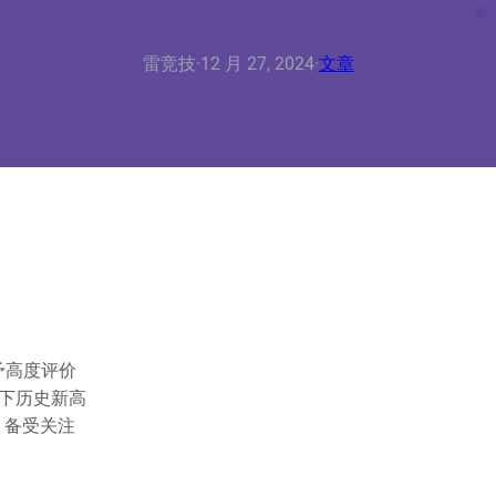
雷竞技
·
12 月 27, 2024
·
文章
予高度评价
，创下历史新高
，备受关注