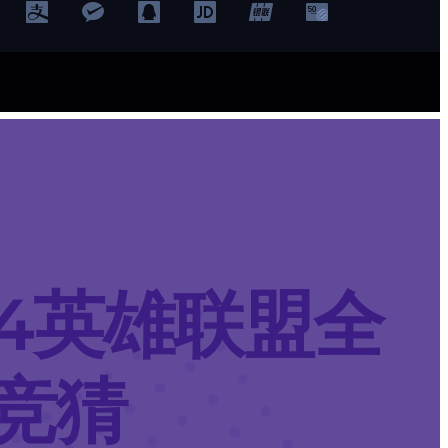
14英雄联盟全
竞猜