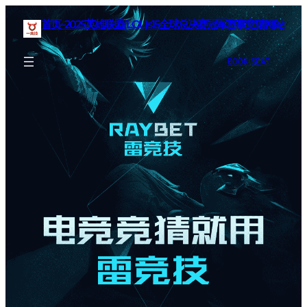
首页–2025英雄联盟(LOL)s15全球总决赛冠军赛事竞猜网站
BOOK SEAT