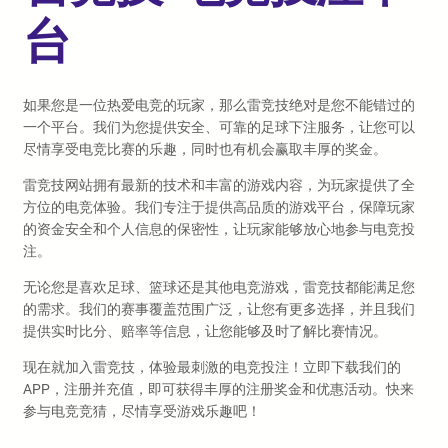
台
如果您是一位热爱电竞的玩家，那么雷竞技绝对是您不能错过的
一个平台。我们为您提供安全、可靠的足球下注服务，让您可以
尽情享受电竞比赛的乐趣，同时也有机会赢取丰厚的奖金。
雷竞技网站拥有最新的技术和丰富的游戏内容，为玩家提供了全
方位的电竞体验。我们专注于提供高品质的游戏平台，保障玩家
的资金安全和个人信息的保密性，让玩家能够放心地参与电竞投
注。
无论您是喜欢足球、篮球还是其他电竞游戏，雷竞技都能满足您
的需求。我们的赛事覆盖范围广泛，让您有更多选择，并且我们
提供实时比分、赔率等信息，让您能够及时了解比赛情况。
现在就加入雷竞技，体验最刺激的电竞投注！立即下载我们的
APP，注册并充值，即可获得丰厚的注册奖金和优惠活动。快来
参与电竞竞猜，尽情享受游戏乐趣吧！