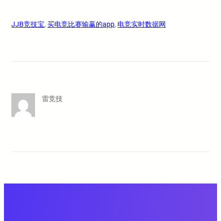
JJB竞技宝
, 
买电竞比赛输赢的app
, 
电竞实时数据网
雷竞技