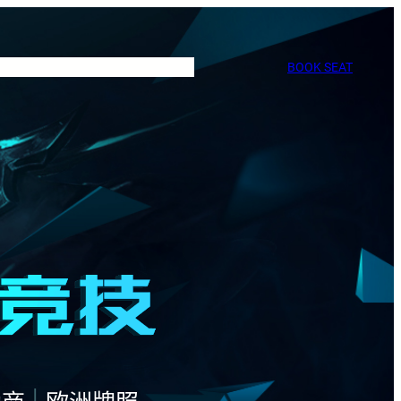
BOOK SEAT