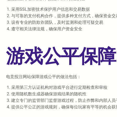
采用SSL加密技术保护用户信息和交易数据
与可靠的支付机构合作，提供多种支付方式，确保资金交
设有专业的防欺诈团队，及时监测和处理可疑交易
遵守相关法律法规，确保用户资金安全
游戏公平保障
电竞投注网站保障游戏公平的做法包括：
采用第三方认证机构对游戏平台进行定期检查和审核
使用随机数生成器确保游戏结果的随机性
建立专门的监管部门监督游戏过程，防止作弊和内部人员
提供公平公正的游戏规则，确保每位玩家有平等的机会获