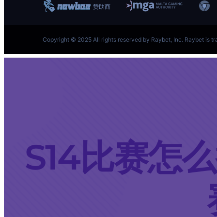
S14比赛怎