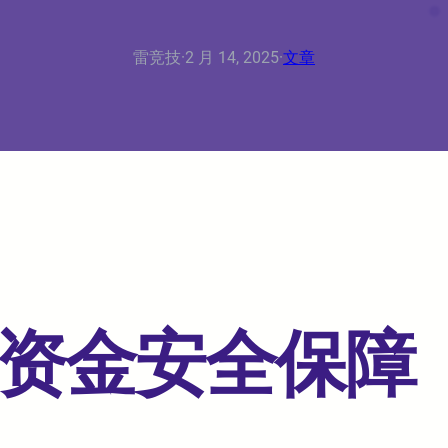
雷竞技
·
2 月 14, 2025
·
文章
资金安全保障