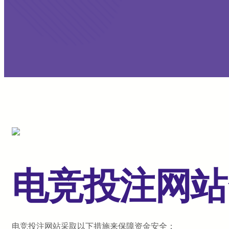
电竞投注网站
电竞投注网站采取以下措施来保障资金安全：