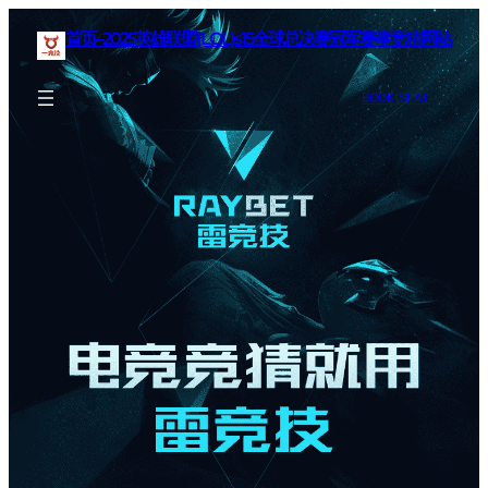
首页–2025英雄联盟(LOL)s15全球总决赛冠军赛事竞猜网站
BOOK SEAT