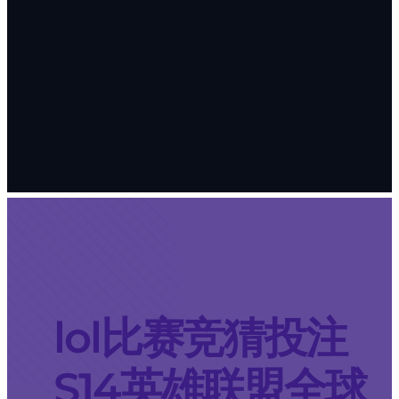
lol比赛竞猜投注
_S14英雄联盟全球