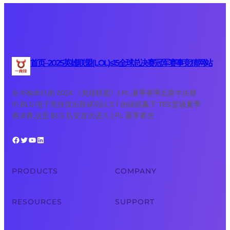
首页–2025英雄联盟(LOL)s15全球总决赛冠军赛事竞猜网站
在今晚举行的 2024 《英雄联盟》LPL 夏季赛季后赛半决赛
中,BLG 电子竞技俱乐部成功以 3:1 的战绩赢下 TES,晋级夏季
赛决赛,这是 BLG 队史首次进入 LPL 夏季赛决
Facebook
Twitter
YouTube
LinkedIn
PRODUCTS
COMPANY
RESOURCES
SUPPORT