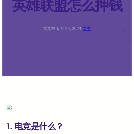
英雄联盟怎么押钱
雷竞技
·
6 月 24, 2024
·
文章
1. 电竞是什么？