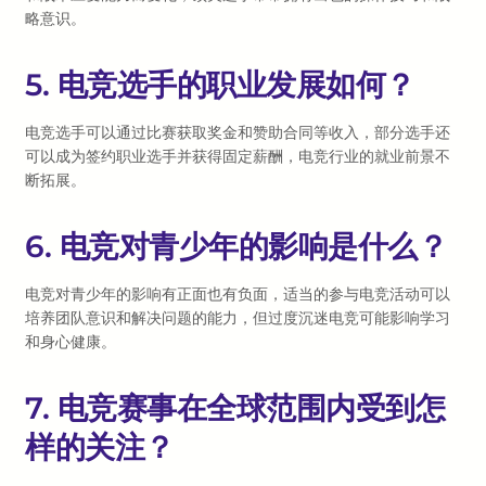
略意识。
5. 电竞选手的职业发展如何？
电竞选手可以通过比赛获取奖金和赞助合同等收入，部分选手还
可以成为签约职业选手并获得固定薪酬，电竞行业的就业前景不
断拓展。
6. 电竞对青少年的影响是什么？
电竞对青少年的影响有正面也有负面，适当的参与电竞活动可以
培养团队意识和解决问题的能力，但过度沉迷电竞可能影响学习
和身心健康。
7. 电竞赛事在全球范围内受到怎
样的关注？