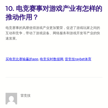
10. 电竞赛事对游戏产业有怎样的
推动作用？
电竞赛事的风靡使得游戏产业更加繁荣，促进了游戏玩家之间的
互动和竞争，带动了游戏设备、网络服务和游戏开发等产业的快
速发展。
买电竞比赛输赢的app
, 
电竞实时数据网
, 
雷竞技raybet体育
雷竞技