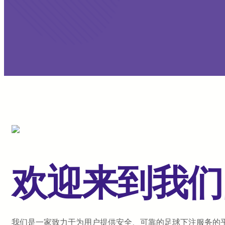
欢迎来到我们
我们是一家致力于为用户提供安全、可靠的足球下注服务的