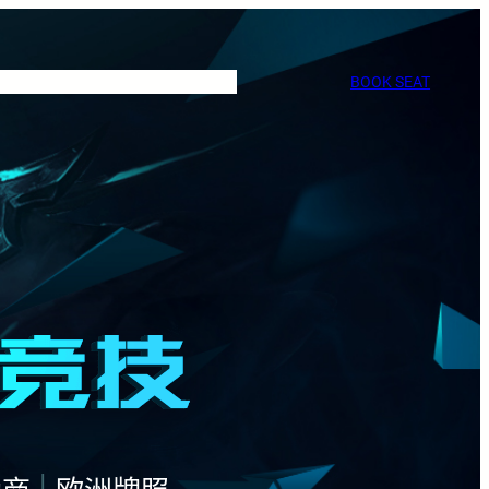
BOOK SEAT