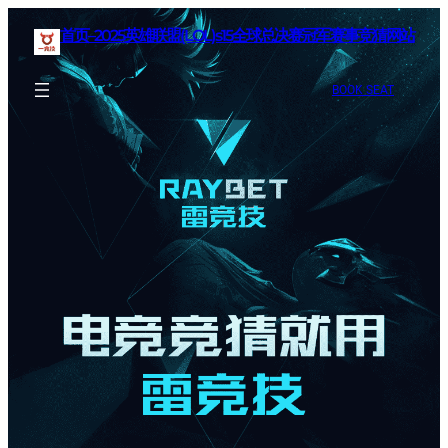
首页–2025英雄联盟(LOL)s15全球总决赛冠军赛事竞猜网站
BOOK SEAT