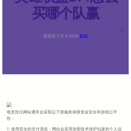
买哪个队赢
雷竞技
·
7 月 5, 2024
·
新闻
电竞投注网站通常会采取以下措施来保障资金安全和游戏公平
性：
1. 使用安全的支付系统：网站会采用加密技术保护玩家的个人信