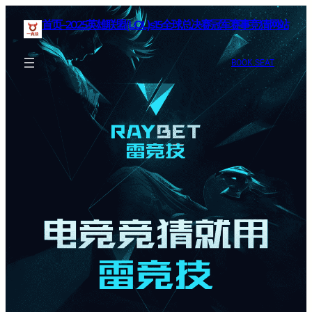
首页–2025英雄联盟(LOL)s15全球总决赛冠军赛事竞猜网站
BOOK SEAT