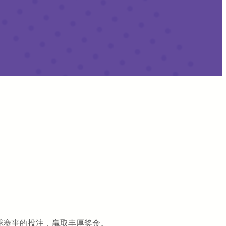
球赛事的投注，赢取丰厚奖金。