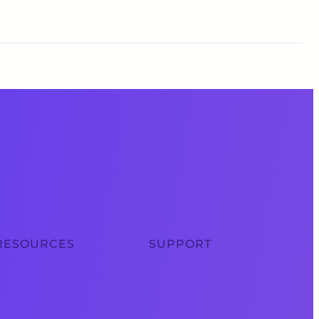
RESOURCES
SUPPORT