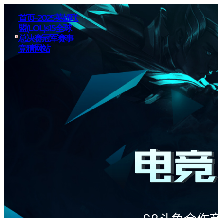
首页–2025英雄联
盟(LOL)s15全球
总决赛冠军赛事
竞猜网站