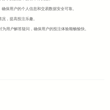
，确保用户的个人信息和交易数据安全可靠。
情况，提高投注乐趣。
时为用户解答疑问，确保用户的投注体验顺畅愉快。