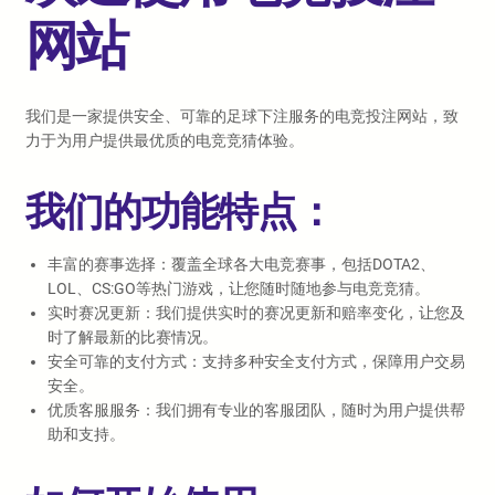
网站
我们是一家提供安全、可靠的足球下注服务的电竞投注网站，致
力于为用户提供最优质的电竞竞猜体验。
我们的功能特点：
丰富的赛事选择：覆盖全球各大电竞赛事，包括DOTA2、
LOL、CS:GO等热门游戏，让您随时随地参与电竞竞猜。
实时赛况更新：我们提供实时的赛况更新和赔率变化，让您及
时了解最新的比赛情况。
安全可靠的支付方式：支持多种安全支付方式，保障用户交易
安全。
优质客服服务：我们拥有专业的客服团队，随时为用户提供帮
助和支持。