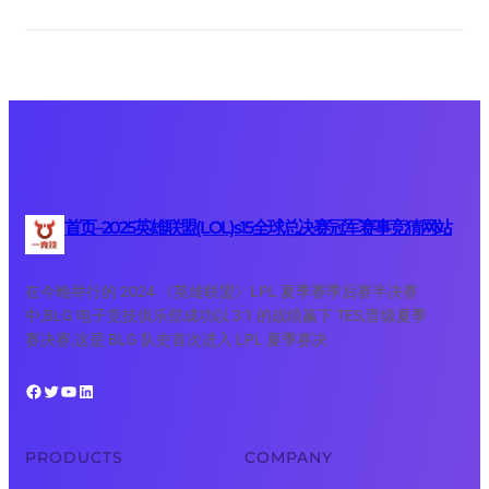
首页–2025英雄联盟(LOL)s15全球总决赛冠军赛事竞猜网站
在今晚举行的 2024 《英雄联盟》LPL 夏季赛季后赛半决赛
中,BLG 电子竞技俱乐部成功以 3:1 的战绩赢下 TES,晋级夏季
赛决赛,这是 BLG 队史首次进入 LPL 夏季赛决
Facebook
Twitter
YouTube
LinkedIn
PRODUCTS
COMPANY