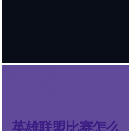
英雄联盟比赛怎么