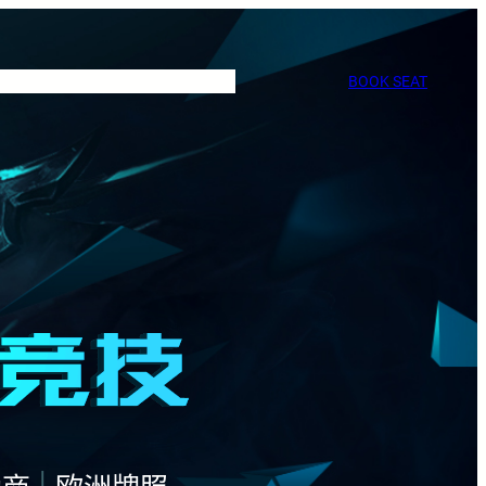
BOOK SEAT