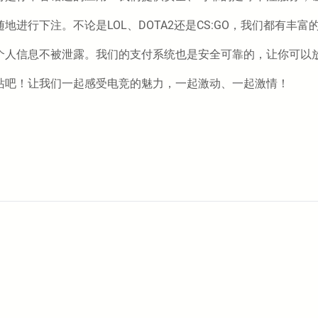
进行下注。不论是LOL、DOTA2还是CS:GO，我们都有丰
个人信息不被泄露。我们的支付系统也是安全可靠的，让你可以
站吧！让我们一起感受电竞的魅力，一起激动、一起激情！