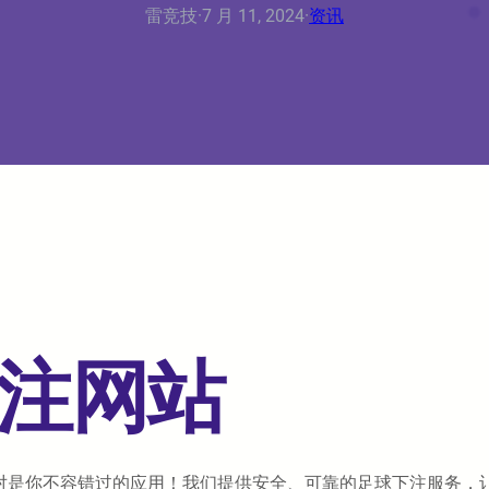
雷竞技
·
7 月 11, 2024
·
资讯
注网站
对是你不容错过的应用！我们提供安全、可靠的足球下注服务，