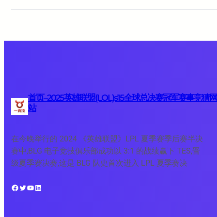
首页–2025英雄联盟(LOL)s15全球总决赛冠军赛事竞猜
站
在今晚举行的 2024 《英雄联盟》LPL 夏季赛季后赛半决
赛中,BLG 电子竞技俱乐部成功以 3:1 的战绩赢下 TES,晋
级夏季赛决赛,这是 BLG 队史首次进入 LPL 夏季赛决
Facebook
Twitter
YouTube
LinkedIn