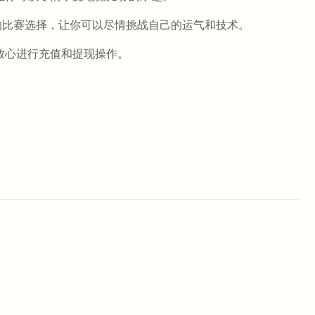
富的比赛选择，让你可以尽情挑战自己的运气和技术。
放心进行充值和提现操作。