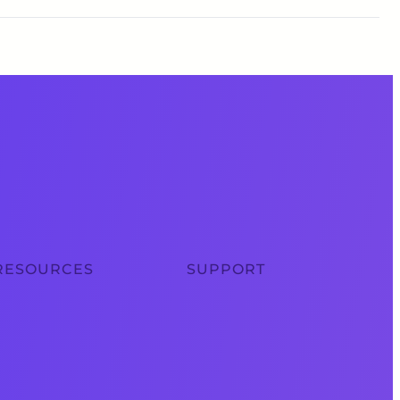
RESOURCES
SUPPORT