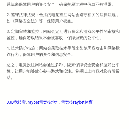
系统来保障用户的资金安全，确保交易过程中信息不被泄露。
2. 遵守法律法规：合法的电竞投注网站会遵守相关的法律法规，
如《网络安全法》等，保障用户权益。
3. 定期审核和监控：网站会定期进行资金和游戏公平性的审核和
监控，确保游戏结果不会被篡改，保障游戏的公平性。
4. 技术防护措施：网站会采取技术手段来防范黑客攻击和网络欺
诈行为，保障用户的资金和信息安全。
总之，电竞投注网站会通过多种手段来保障资金安全和游戏公平
性，让用户能够放心参与游戏和投注。希望以上内容对您有所帮
助。
JJB竞技宝
, 
raybet雷竞技地址
, 
雷竞技raybet体育