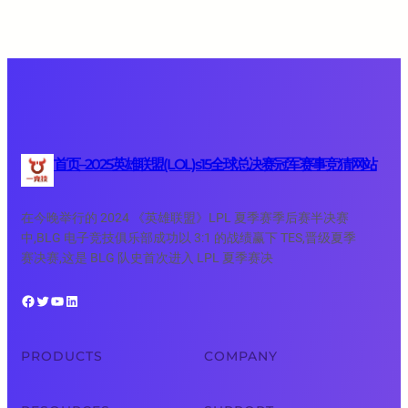
首页–2025英雄联盟(LOL)s15全球总决赛冠军赛事竞猜网站
在今晚举行的 2024 《英雄联盟》LPL 夏季赛季后赛半决赛
中,BLG 电子竞技俱乐部成功以 3:1 的战绩赢下 TES,晋级夏季
赛决赛,这是 BLG 队史首次进入 LPL 夏季赛决
Facebook
Twitter
YouTube
LinkedIn
PRODUCTS
COMPANY