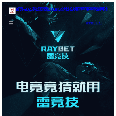
首页–2025英雄联盟(LOL)s15全球总决赛冠军赛事竞猜网站
BOOK SEAT