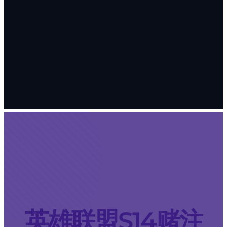
英雄联盟S14赌注