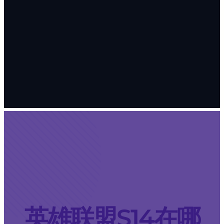
英雄联盟S14在哪