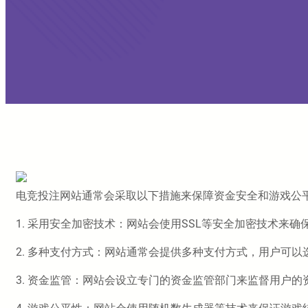
电竞投注网站通常会采取以下措施来保障资金安全和游戏公
1. 采用安全加密技术：网站会使用SSL等安全加密技术来
2. 多种支付方式：网站通常会提供多种支付方式，用户可
3. 资金监管：网站会设立专门的资金监管部门来监督用户