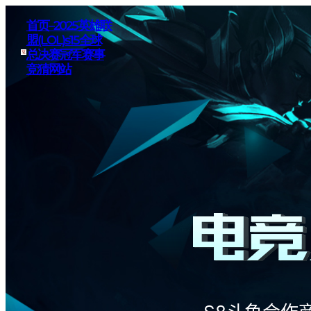
首页–2025英雄联
盟(LOL)s15全球
总决赛冠军赛事
竞猜网站