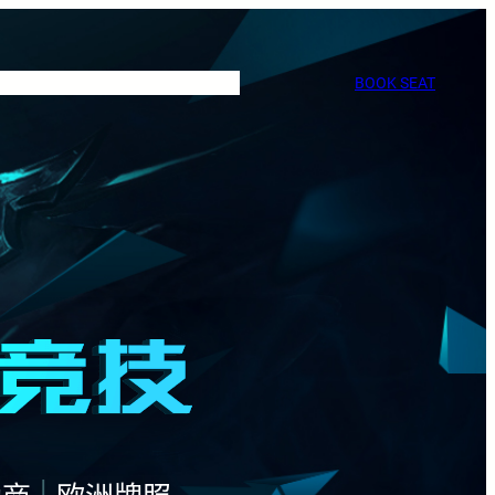
BOOK SEAT