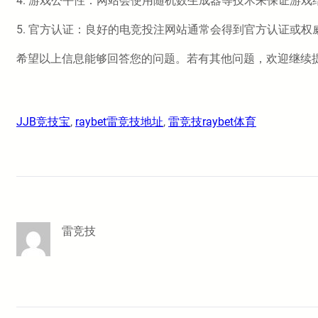
4. 游戏公平性：网站会使用随机数生成器等技术来保证游
5. 官方认证：良好的电竞投注网站通常会得到官方认证或
希望以上信息能够回答您的问题。若有其他问题，欢迎继续
JJB竞技宝
, 
raybet雷竞技地址
, 
雷竞技raybet体育
雷竞技