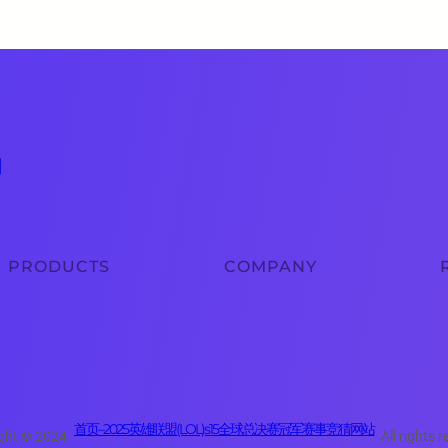
网
PRODUCTS
COMPANY
首页–2025英雄联盟(LOL)s15全球总决赛冠军赛事竞猜网站
ght © 2024 ·
· All rights 