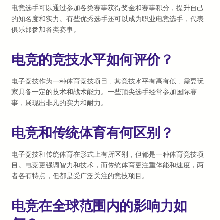
电竞选手可以通过参加各类赛事获得奖金和赛事积分，提升自己
的知名度和实力。有些优秀选手还可以成为职业电竞选手，代表
俱乐部参加各类赛事。
电竞的竞技水平如何评价？
电子竞技作为一种体育竞技项目，其竞技水平有高有低，需要玩
家具备一定的技术和战术能力。一些顶尖选手经常参加国际赛
事，展现出非凡的实力和耐力。
电竞和传统体育有何区别？
电子竞技和传统体育在形式上有所区别，但都是一种体育竞技项
目。电竞更强调智力和技术，而传统体育更注重体能和速度，两
者各有特点，但都是受广泛关注的竞技项目。
电竞在全球范围内的影响力如