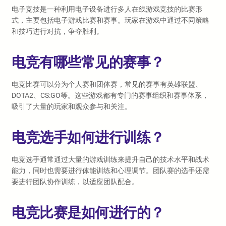
电子竞技是一种利用电子设备进行多人在线游戏竞技的比赛形
式，主要包括电子游戏比赛和赛事。玩家在游戏中通过不同策略
和技巧进行对抗，争夺胜利。
电竞有哪些常见的赛事？
电竞比赛可以分为个人赛和团体赛，常见的赛事有英雄联盟、
DOTA2、CS:GO等。这些游戏都有专门的赛事组织和赛事体系，
吸引了大量的玩家和观众参与和关注。
电竞选手如何进行训练？
电竞选手通常通过大量的游戏训练来提升自己的技术水平和战术
能力，同时也需要进行体能训练和心理调节。团队赛的选手还需
要进行团队协作训练，以适应团队配合。
电竞比赛是如何进行的？