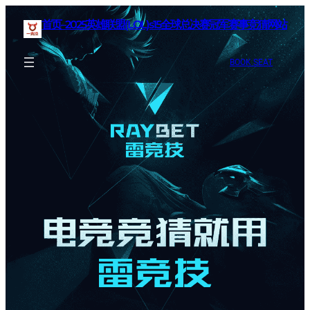
首页–2025英雄联盟(LOL)s15全球总决赛冠军赛事竞猜网站
BOOK SEAT