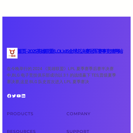
首页–2025英雄联盟(LOL)s15全球总决赛冠军赛事竞猜网站
在今晚举行的 2024 《英雄联盟》LPL 夏季赛季后赛半决赛
中,BLG 电子竞技俱乐部成功以 3:1 的战绩赢下 TES,晋级夏季
赛决赛,这是 BLG 队史首次进入 LPL 夏季赛决
Facebook
Twitter
YouTube
LinkedIn
PRODUCTS
COMPANY
RESOURCES
SUPPORT