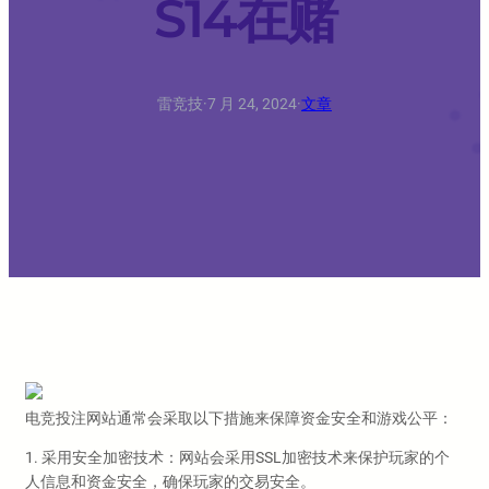
S14在赌
雷竞技
·
7 月 24, 2024
·
文章
电竞投注网站通常会采取以下措施来保障资金安全和游戏公平：
1. 采用安全加密技术：网站会采用SSL加密技术来保护玩家的个
人信息和资金安全，确保玩家的交易安全。