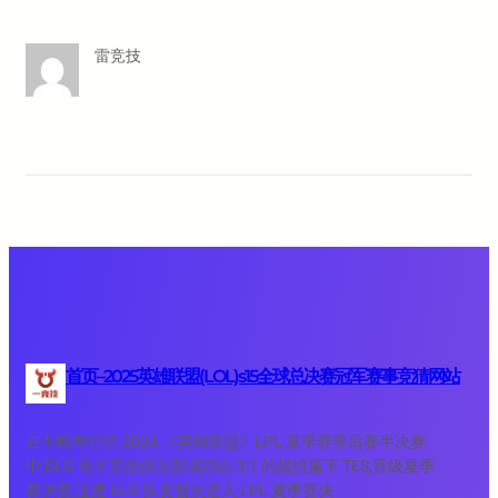
雷竞技
首页–2025英雄联盟(LOL)s15全球总决赛冠军赛事竞猜网站
在今晚举行的 2024 《英雄联盟》LPL 夏季赛季后赛半决赛
中,BLG 电子竞技俱乐部成功以 3:1 的战绩赢下 TES,晋级夏季
赛决赛,这是 BLG 队史首次进入 LPL 夏季赛决