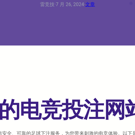
雷竞技
·
7 月 26, 2024
·
文章
的电竞投注网
供安全、可靠的足球下注服务，为您带来刺激的电竞体验。以下