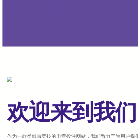
欢迎来到我们
作为一款类似雷竞技的电竞投注网站，我们致力于为用户提