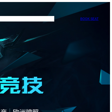
BOOK SEAT