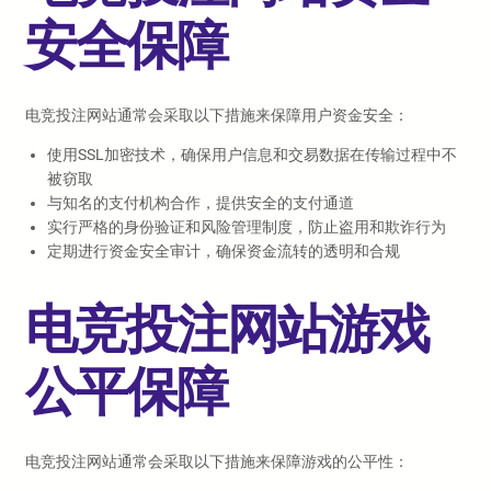
安全保障
电竞投注网站通常会采取以下措施来保障用户资金安全：
使用SSL加密技术，确保用户信息和交易数据在传输过程中不
被窃取
与知名的支付机构合作，提供安全的支付通道
实行严格的身份验证和风险管理制度，防止盗用和欺诈行为
定期进行资金安全审计，确保资金流转的透明和合规
电竞投注网站游戏
公平保障
电竞投注网站通常会采取以下措施来保障游戏的公平性：