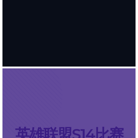
英雄联盟S14比赛