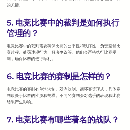
的关键。
5. 电竞比赛中的裁判是如何执行
管理的？
电竞比赛中的裁判需要确保比赛的公平性和秩序性，负责监督比
赛过程、处罚违规行为、解决争议等。他们会严格执行比赛规
则，确保比赛的进行顺利。
6. 电竞比赛的赛制是怎样的？
电竞比赛的赛制有单淘汰制、双淘汰制、循环赛等形式，具体赛
制取决于比赛的性质和规模。不同的赛制会对选手的表现和比赛
结果产生影响。
7. 电竞比赛有哪些著名的战队？