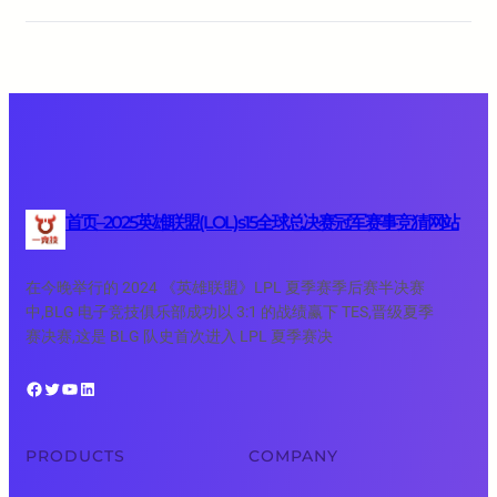
首页–2025英雄联盟(LOL)s15全球总决赛冠军赛事竞猜网站
在今晚举行的 2024 《英雄联盟》LPL 夏季赛季后赛半决赛
中,BLG 电子竞技俱乐部成功以 3:1 的战绩赢下 TES,晋级夏季
赛决赛,这是 BLG 队史首次进入 LPL 夏季赛决
Facebook
Twitter
YouTube
LinkedIn
PRODUCTS
COMPANY