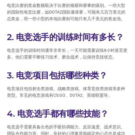
电竞比赛的奖金数额取决于比赛的规模和赛事的级别。一些大型
的国际性电竞比赛，如DOTA2国际邀请赛，可能有几百万美元的
总奖金，而一些小型的本地比赛则可能只有几千美元的奖金池。
2. 电竞选手的训练时间有多长？
电竞选手的训练时间通常非常长，一天可能需要训练8小时甚至更
多。他们需要不断练习技术、磨合战术，以保持竞技状态。
3. 电竞项目包括哪些种类？
电竞项目包括射击类游戏、战略类游戏、体育竞技类游戏等多种
类型。常见的电竞游戏有CS:GO、DOTA2、英雄联盟等。
4. 电竞选手都有哪些技能？
电竞选手需要具备出色的手眼协调能力、反应速度、战术意识、
团队合作能力等。同时，良好的心理素质和稳定的心态也是成功