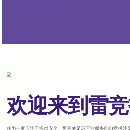
欢迎来到雷竞
作为一家专注于提供安全、可靠的足球下注服务的电竞投注