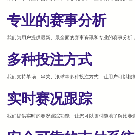
专业的赛事分析
我们为用户提供最新、最全面的赛事资讯和专业的赛事分析
多种投注方式
我们支持单场、串关、滚球等多种投注方式，让用户可以根
实时赛况跟踪
我们提供实时的赛况跟踪功能，让您可以随时随地了解比赛