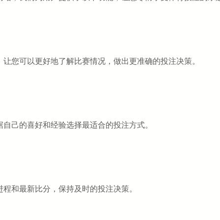
，让您可以更好地了解比赛情况，做出更准确的投注决策。
据自己的喜好和经验选择最适合的投注方式。
进程和最新比分，保持及时的投注决策。