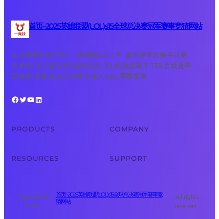
首页–2025英雄联盟(LOL)s15全球总决赛冠军赛事竞猜网站
在今晚举行的 2024 《英雄联盟》LPL 夏季赛季后赛半决赛
中,BLG 电子竞技俱乐部成功以 3:1 的战绩赢下 TES,晋级夏季
赛决赛,这是 BLG 队史首次进入 LPL 夏季赛决
Facebook
Twitter
YouTube
LinkedIn
PRODUCTS
COMPANY
RESOURCES
SUPPORT
首页–2025英雄联盟(LOL)s15全球总决赛冠军赛事竞
Copyright ©
· All rights
猜网站
2024 ·
reserved