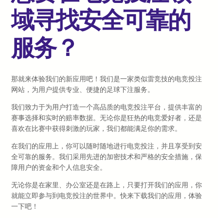
域寻找安全可靠的
服务？
那就来体验我们的新应用吧！我们是一家类似雷竞技的电竞投注
网站，为用户提供专业、便捷的足球下注服务。
我们致力于为用户打造一个高品质的电竞投注平台，提供丰富的
赛事选择和实时的赔率数据。无论你是狂热的电竞爱好者，还是
喜欢在比赛中获得刺激的玩家，我们都能满足你的需求。
在我们的应用上，你可以随时随地进行电竞投注，并且享受到安
全可靠的服务。我们采用先进的加密技术和严格的安全措施，保
障用户的资金和个人信息安全。
无论你是在家里、办公室还是在路上，只要打开我们的应用，你
就能立即参与到电竞投注的世界中。快来下载我们的应用，体验
一下吧！