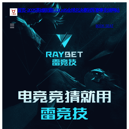
首页–2025英雄联盟(LOL)s15全球总决赛冠军赛事竞猜网站
BOOK SEAT