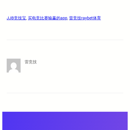
JJB竞技宝
, 
买电竞比赛输赢的app
, 
雷竞技raybet体育
雷竞技