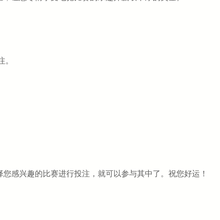
注。
择您感兴趣的比赛进行投注，就可以参与其中了。祝您好运！