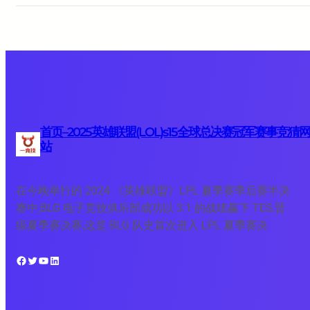
首页–2025英雄联盟(LOL)s15全球总决赛冠军赛事竞猜
站
在今晚举行的 2024 《英雄联盟》LPL 夏季赛季后赛半决
赛中,BLG 电子竞技俱乐部成功以 3:1 的战绩赢下 TES,晋
级夏季赛决赛,这是 BLG 队史首次进入 LPL 夏季赛决
Facebook
Twitter
YouTube
LinkedIn