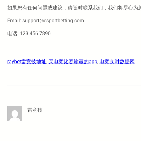
如果您有任何问题或建议，请随时联系我们，我们将尽心为
Email: support@esportbetting.com
电话: 123-456-7890
raybet雷竞技地址
, 
买电竞比赛输赢的app
, 
电竞实时数据网
雷竞技