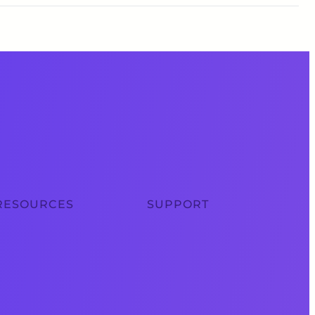
RESOURCES
SUPPORT