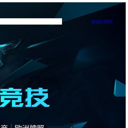
BOOK SEAT