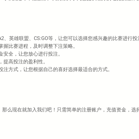
A2、英雄联盟、CS:GO等，让您可以选择您感兴趣的比赛进行投
掌握比赛进程，及时调整下注策略。
金安全，让您放心进行投注。
，提高投注的盈利性。
投注方式，让您根据自己的喜好选择最适合的方式。
，那么现在就加入我们吧！只需简单的注册账户，充值资金，选