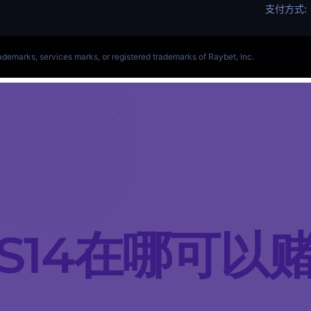
S14在哪可以