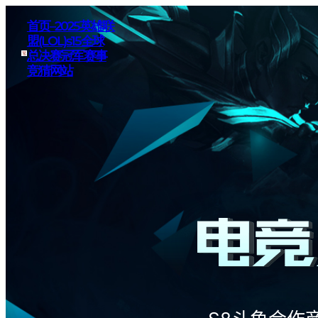
首页–2025英雄联
盟(LOL)s15全球
总决赛冠军赛事
竞猜网站