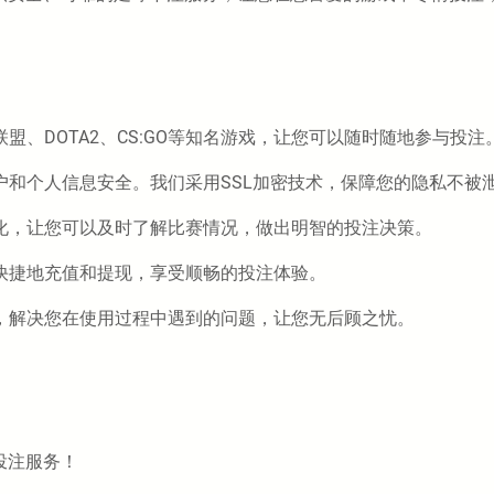
盟、DOTA2、CS:GO等知名游戏，让您可以随时随地参与投注
户和个人信息安全。我们采用SSL加密技术，保障您的隐私不被
变化，让您可以及时了解比赛情况，做出明智的投注决策。
便快捷地充值和提现，享受顺畅的投注体验。
持，解决您在使用过程中遇到的问题，让您无后顾之忧。
投注服务！