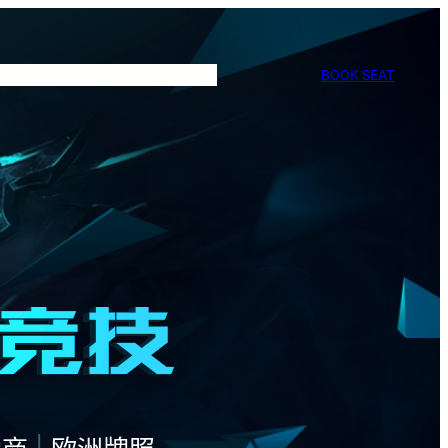
BOOK SEAT