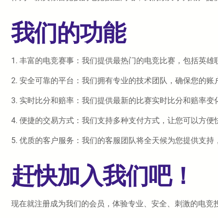
我们的功能
1. 丰富的电竞赛事：我们提供最热门的电竞比赛，包括英雄联
2. 安全可靠的平台：我们拥有专业的技术团队，确保您的账
3. 实时比分和赔率：我们提供最新的比赛实时比分和赔率
4. 便捷的交易方式：我们支持多种支付方式，让您可以方
5. 优质的客户服务：我们的客服团队将全天候为您提供支
赶快加入我们吧！
现在就注册成为我们的会员，体验专业、安全、刺激的电竞