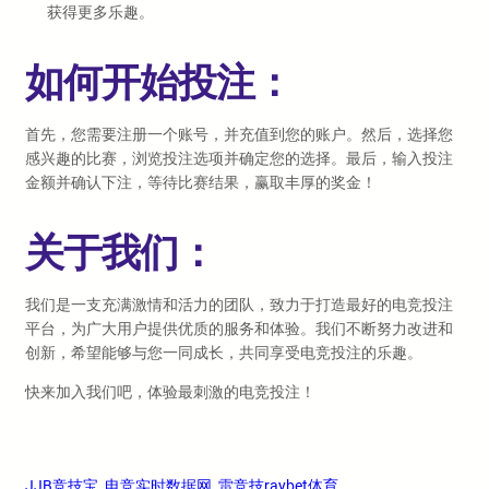
获得更多乐趣。
如何开始投注：
首先，您需要注册一个账号，并充值到您的账户。然后，选择您
感兴趣的比赛，浏览投注选项并确定您的选择。最后，输入投注
金额并确认下注，等待比赛结果，赢取丰厚的奖金！
关于我们：
我们是一支充满激情和活力的团队，致力于打造最好的电竞投注
平台，为广大用户提供优质的服务和体验。我们不断努力改进和
创新，希望能够与您一同成长，共同享受电竞投注的乐趣。
快来加入我们吧，体验最刺激的电竞投注！
JJB竞技宝
, 
电竞实时数据网
, 
雷竞技raybet体育