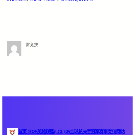
雷竞技
首页–2025英雄联盟(LOL)s15全球总决赛冠军赛事竞猜网站