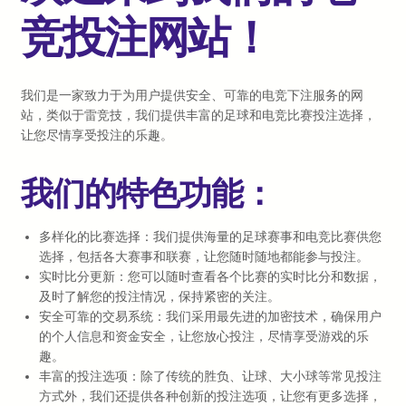
竞投注网站！
我们是一家致力于为用户提供安全、可靠的电竞下注服务的网
站，类似于雷竞技，我们提供丰富的足球和电竞比赛投注选择，
让您尽情享受投注的乐趣。
我们的特色功能：
多样化的比赛选择：我们提供海量的足球赛事和电竞比赛供您
选择，包括各大赛事和联赛，让您随时随地都能参与投注。
实时比分更新：您可以随时查看各个比赛的实时比分和数据，
及时了解您的投注情况，保持紧密的关注。
安全可靠的交易系统：我们采用最先进的加密技术，确保用户
的个人信息和资金安全，让您放心投注，尽情享受游戏的乐
趣。
丰富的投注选项：除了传统的胜负、让球、大小球等常见投注
方式外，我们还提供各种创新的投注选项，让您有更多选择，