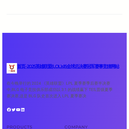
首页–2025英雄联盟(LOL)s15全球总决赛冠军赛事竞猜网站
在今晚举行的 2024 《英雄联盟》LPL 夏季赛季后赛半决赛
中,BLG 电子竞技俱乐部成功以 3:1 的战绩赢下 TES,晋级夏季
赛决赛,这是 BLG 队史首次进入 LPL 夏季赛决
Facebook
Twitter
YouTube
LinkedIn
PRODUCTS
COMPANY