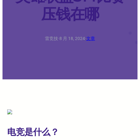
压钱在哪
雷竞技
·
8 月 18, 2024
·
文章
电竞是什么？