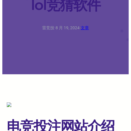
lol竞猜软件
雷竞技
·
8 月 19, 2024
·
文章
电竞投注网站介绍