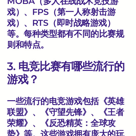
MOBA（多人在线战术竞技游
戏）、FPS（第一人称射击游
戏）、RTS（即时战略游戏）
等。每种类型都有不同的比赛规
则和特点。
3. 电竞比赛有哪些流行的
游戏？
一些流行的电竞游戏包括《英雄
联盟》、《守望先锋》、《王者
荣耀》、《反恐精英：全球攻
势》等。这些游戏拥有庞大的玩