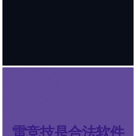
雷竞技是合法软件