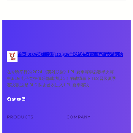
首页–2025英雄联盟(LOL)s15全球总决赛冠军赛事竞猜网站
在今晚举行的 2024 《英雄联盟》LPL 夏季赛季后赛半决赛
中,BLG 电子竞技俱乐部成功以 3:1 的战绩赢下 TES,晋级夏季
赛决赛,这是 BLG 队史首次进入 LPL 夏季赛决
Facebook
Twitter
YouTube
LinkedIn
PRODUCTS
COMPANY