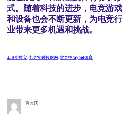
式。随着科技的进步，电竞游戏
和设备也会不断更新，为电竞行
业带来更多机遇和挑战。
JJB竞技宝
, 
电竞实时数据网
, 
雷竞技raybet体育
雷竞技