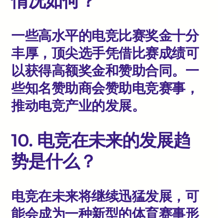
情况如何？
一些高水平的电竞比赛奖金十分
丰厚，顶尖选手凭借比赛成绩可
以获得高额奖金和赞助合同。一
些知名赞助商会赞助电竞赛事，
推动电竞产业的发展。
10. 电竞在未来的发展趋
势是什么？
电竞在未来将继续迅猛发展，可
能会成为一种新型的体育赛事形