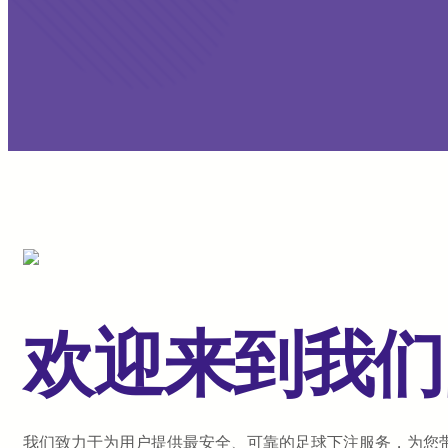
欢迎来到我们
我们致力于为用户提供最安全、可靠的足球下注服务，为您