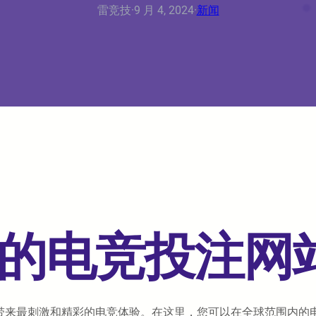
雷竞技
·
9 月 4, 2024
·
新闻
的电竞投注网
带来最刺激和精彩的电竞体验。在这里，您可以在全球范围内的