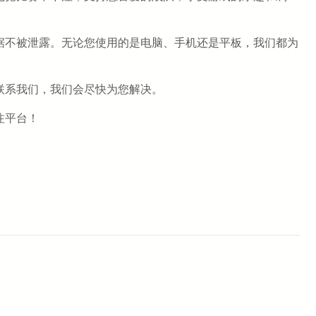
据不被泄露。无论您使用的是电脑、手机还是平板，我们都为
联系我们，我们会尽快为您解决。
注平台！