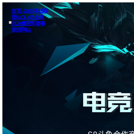
首页–2025英雄联
盟(LOL)s15全球
总决赛冠军赛事
竞猜网站