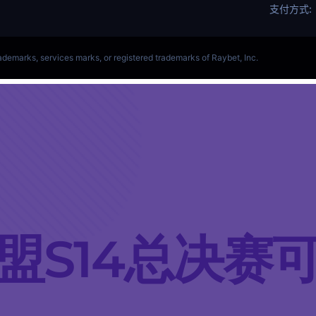
盟S14总决赛