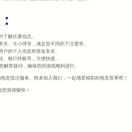
：
时了解比赛动态。
串关、大小球等，满足您不同的下注需求。
用户的个人信息和资金安全。
信、银行转账等，方便快捷。
为您解答疑问，确保您的游戏顺利进行。
的电竞投注服务。快来加入我们，一起感受精彩的电竞世界吧！
祝您游戏愉快！