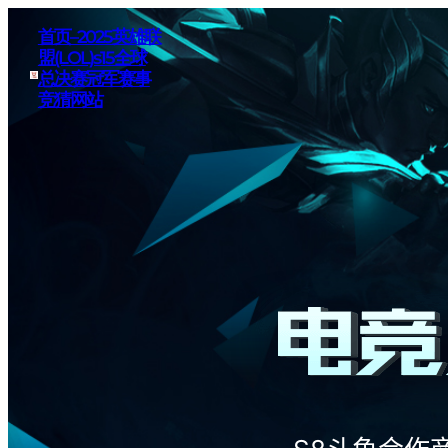
首页–2025英雄联
盟(LOL)s15全球
总决赛冠军赛事
竞猜网站