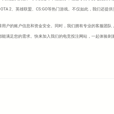
TA 2、英雄联盟、CS:GO等热门游戏。不仅如此，我们还
障用户的账户信息和资金安全。同时，我们拥有专业的客服团队
都能满足您的需求。快来加入我们的电竞投注网站，一起体验刺