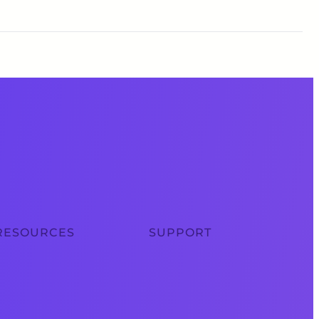
RESOURCES
SUPPORT