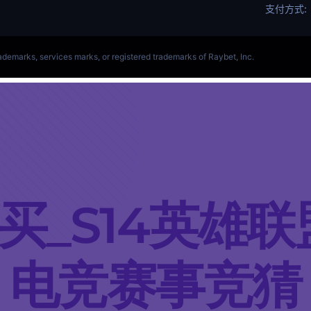
哪买_S14英雄
电竞赛事竞猜