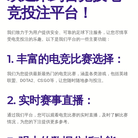
竞投注平台！
我们致力于为用户提供安全、可靠的足球下注服务，让您尽情享
受电竞投注的乐趣。以下是我们平台的一些主要功能：
1. 丰富的电竞比赛选择：
我们为您提供最新最热门的电竞比赛，涵盖各类游戏，包括英雄
联盟、DOTA2、CS:GO等，让您随时随地参与投注。
2. 实时赛事直播：
通过我们平台，您可以观看电竞比赛的实时直播，及时了解比赛
情况，为您的下注提供更多参考。