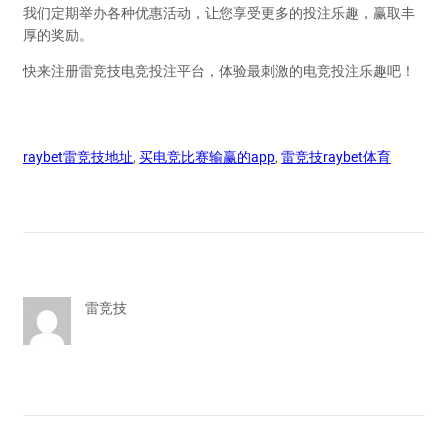
我们定期举办各种优惠活动，让您享受更多的投注乐趣，赢取丰
厚的奖励。
快来注册雷竞技电竞投注平台，体验最刺激的电竞投注乐趣吧！
raybet雷竞技地址
, 
买电竞比赛输赢的app
, 
雷竞技raybet体育
雷竞技