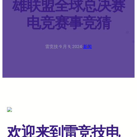
雄联盟全球总决赛
电竞赛事竞猜
雷竞技
·
9 月 9, 2024
·
新闻
欢迎来到雷竞技电