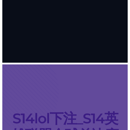
S14lol下注_S14英