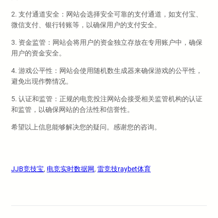
2. 支付通道安全：网站会选择安全可靠的支付通道，如支付宝、
微信支付、银行转账等，以确保用户的支付安全。
3. 资金监管：网站会将用户的资金独立存放在专用账户中，确保
用户的资金安全。
4. 游戏公平性：网站会使用随机数生成器来确保游戏的公平性，
避免出现作弊情况。
5. 认证和监管：正规的电竞投注网站会接受相关监管机构的认证
和监管，以确保网站的合法性和信誉性。
希望以上信息能够解决您的疑问。感谢您的咨询。
JJB竞技宝
, 
电竞实时数据网
, 
雷竞技raybet体育