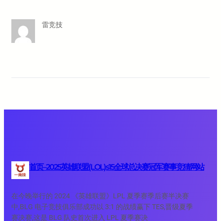
雷竞技
首页–2025英雄联盟(LOL)s15全球总决赛冠军赛事竞猜网站
在今晚举行的 2024 《英雄联盟》LPL 夏季赛季后赛半决赛
中,BLG 电子竞技俱乐部成功以 3:1 的战绩赢下 TES,晋级夏季
赛决赛,这是 BLG 队史首次进入 LPL 夏季赛决