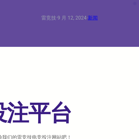
雷竞技
·
9 月 12, 2024
·
新闻
投注平台
验我们的雷竞技电竞投注网站吧！