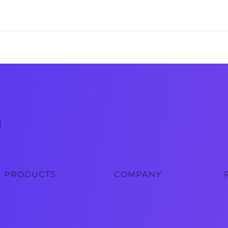
网
PRODUCTS
COMPANY