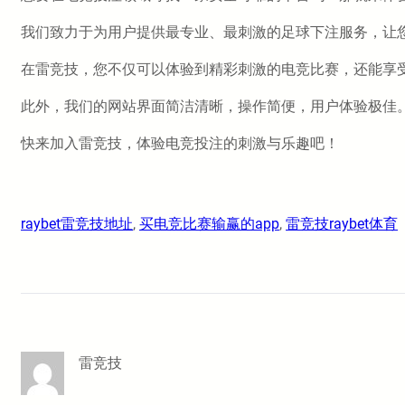
我们致力于为用户提供最专业、最刺激的足球下注服务，让
在雷竞技，您不仅可以体验到精彩刺激的电竞比赛，还能享
此外，我们的网站界面简洁清晰，操作简便，用户体验极佳
快来加入雷竞技，体验电竞投注的刺激与乐趣吧！
raybet雷竞技地址
, 
买电竞比赛输赢的app
, 
雷竞技raybet体育
雷竞技