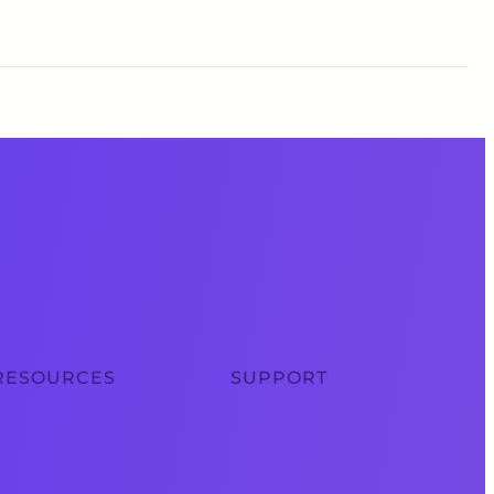
RESOURCES
SUPPORT