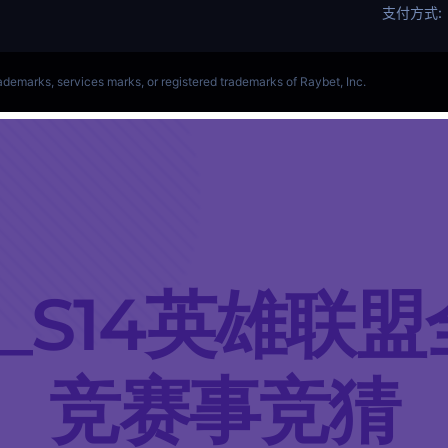
注_S14英雄联
竞赛事竞猜