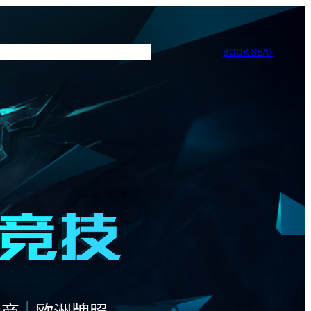
BOOK SEAT