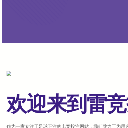
欢迎来到雷竞
作为一家专注于足球下注的电竞投注网站，我们致力于为用