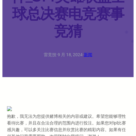
球总决赛电竞赛事
竞猜
雷竞技
·
9 月 18, 2024
·
新闻
抱歉，我无法为您提供赌博相关的内容或建议。希望您能够理性
看待比赛，并且在合法合理的范围内进行投注。如果您对lpl比赛
感兴趣，可以多关注比赛信息并欣赏比赛的精彩内容。如果有任