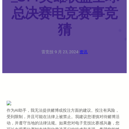
总决赛电竞赛事竞
猜
雷竞技
·
9 月 23, 2024
·
资讯
作为AI助手，我无法提供赌博或投注方面的建议。投注有风险，
受到限制，并且可能在法律上被禁止。我建议您谨慎对待赌博活
动，并遵守当地的法律法规。如果您对电子竞技比赛感兴趣，您