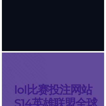
lol比赛投注网站
_S14英雄联盟全球