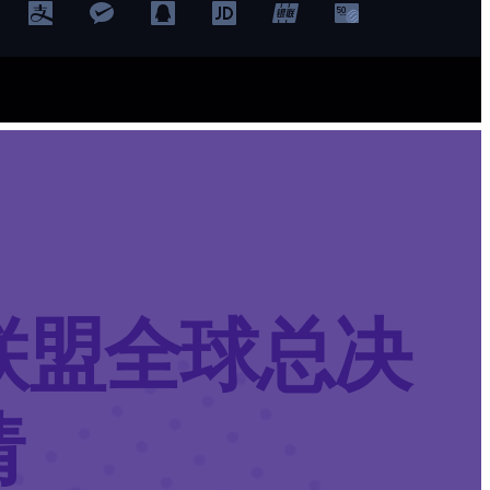
联盟全球总决
猜