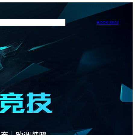
BOOK SEAT